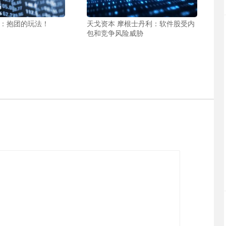
货：抱团的玩法！
天戈资本 摩根士丹利：软件股受内
包和竞争风险威胁