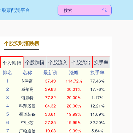
上股票配资平台
个股实时涨跌榜
个股跌幅
个股流入
个股流出
换手率
个股涨幅
排名
名称
最新价
涨幅
换手率
1
N津富
37.49
114.72%
77.46%
2
威尔高
39.83
20.01%
17.76%
3
锴威特
77.82
20.00%
1.17%
4
科翔股份
64.32
20.00%
12.21%
5
蜀道装备
33.61
19.99%
11.69%
6
中巨芯
27.85
19.99%
32.20%
7
广哈通信
19.03
19.99%
5.84%