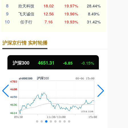
8
欣天科技
18.02
19.97%
28.44%
9
飞天诚信
12.56
19.96%
8.49%
10
任子行
7.16
19.93%
31.42%
沪深京行情 实时轮播
北证50
1122.88
创
3.42
0.30%