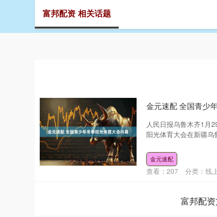
富邦配资 相关话题
首页
金元速配 全国青少
人民日报乌鲁木齐1月29
阳光体育大会在新疆乌鲁
金元速配
查看：
207
分类：
线
富邦配资