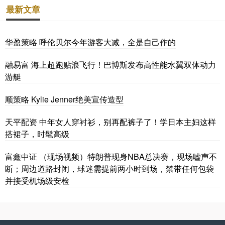
最新文章
华盈策略 呼伦贝尔今年游客大减，全是自己作的
融易富 海上超跑贴浪飞行！巴博斯发布高性能水翼双体动力
游艇
顺策略 Kylie Jenner绝美宣传造型
天平配资 中年女人穿衬衫，别再配裤子了！学日本主妇这样
搭裙子，时髦高级
富鑫中证 （现场视频）特朗普现身NBA总决赛，现场嘘声不
断；周边道路封闭，球迷需提前两小时到场，禁带任何包袋
并接受机场级安检