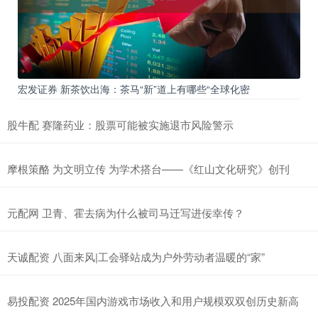
宏发证券 新茶饮出海：茶马“新”道上有哪些“全球化密
股牛配 赛隆药业：股票可能被实施退市风险警示
摩根策酪 为文明立传 为学术搭台——《红山文化研究》创刊
元配网 卫青、霍去病为什么被司马迁写进佞幸传？
天诚配资 八面来风|工会驿站成为户外劳动者温暖的“家”
易投配资 2025年国内游戏市场收入和用户规模双双创历史新高