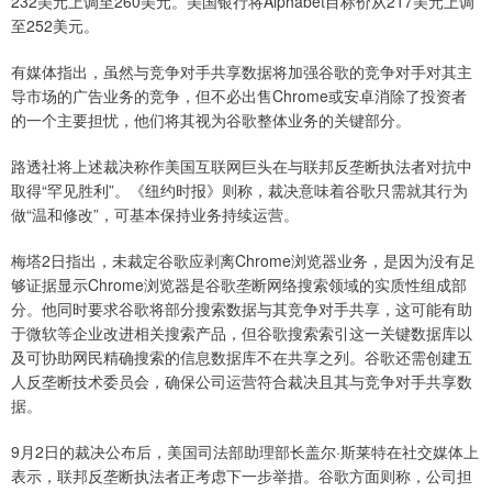
232美元上调至260美元。美国银行将Alphabet目标价从217美元上调
至252美元。
有媒体指出，虽然与竞争对手共享数据将加强谷歌的竞争对手对其主
导市场的广告业务的竞争，但不必出售Chrome或安卓消除了投资者
的一个主要担忧，他们将其视为谷歌整体业务的关键部分。
路透社将上述裁决称作美国互联网巨头在与联邦反垄断执法者对抗中
取得“罕见胜利”。《纽约时报》则称，裁决意味着谷歌只需就其行为
做“温和修改”，可基本保持业务持续运营。
梅塔2日指出，未裁定谷歌应剥离Chrome浏览器业务，是因为没有足
够证据显示Chrome浏览器是谷歌垄断网络搜索领域的实质性组成部
分。他同时要求谷歌将部分搜索数据与其竞争对手共享，这可能有助
于微软等企业改进相关搜索产品，但谷歌搜索索引这一关键数据库以
及可协助网民精确搜索的信息数据库不在共享之列。谷歌还需创建五
人反垄断技术委员会，确保公司运营符合裁决且其与竞争对手共享数
据。
9月2日的裁决公布后，美国司法部助理部长盖尔·斯莱特在社交媒体上
表示，联邦反垄断执法者正考虑下一步举措。谷歌方面则称，公司担