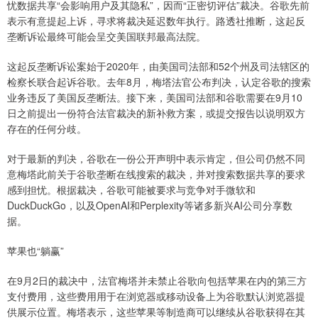
忧数据共享“会影响用户及其隐私”，因而“正密切评估”裁决。谷歌先前
表示有意提起上诉，寻求将裁决延迟数年执行。路透社推断，这起反
垄断诉讼最终可能会呈交美国联邦最高法院。
这起反垄断诉讼案始于2020年，由美国司法部和52个州及司法辖区的
检察长联合起诉谷歌。去年8月，梅塔法官公布判决，认定谷歌的搜索
业务违反了美国反垄断法。接下来，美国司法部和谷歌需要在9月10
日之前提出一份符合法官裁决的新补救方案，或提交报告以说明双方
存在的任何分歧。
对于最新的判决，谷歌在一份公开声明中表示肯定，但公司仍然不同
意梅塔此前关于谷歌垄断在线搜索的裁决，并对搜索数据共享的要求
感到担忧。根据裁决，谷歌可能被要求与竞争对手微软和
DuckDuckGo，以及OpenAI和Perplexity等诸多新兴AI公司分享数
据。
苹果也“躺赢”
在9月2日的裁决中，法官梅塔并未禁止谷歌向包括苹果在内的第三方
支付费用，这些费用用于在浏览器或移动设备上为谷歌默认浏览器提
供展示位置。梅塔表示，这些苹果等制造商可以继续从谷歌获得在其