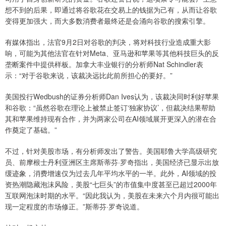
想不到的后果，即通过将谷歌花在交易上的钱据为己有，从而让谷歌
变得更加强大，而大多数消费者最终还是会涌向谷歌的搜索引擎。
有媒体指出，法官9月2日对谷歌的判决，将对科技行业造成重大影
响，可能为其他法官在针对Meta、亚马逊和苹果等其他科技巨头的反
垄断案件中提供样板。加拿大丰业银行的分析师Nat Schindler表
示：“对于谷歌来说，该裁决远比此前所担心的要好。”
美国投行Wedbush的证券分析师Dan Ives认为，该裁决同时利好苹果
和谷歌：“虽然谷歌在理论上被禁止签订‘独家协议’，但裁决结果帮助
其和苹果维持现有合作，并为两家公司在AI领域展开更深入的潜在合
作奠定了基础。”
不过，针对美股市场，有分析师发出了警告。美国耶鲁大学高级研究
员、前摩根士丹利亚洲区主席斯蒂芬·罗奇指出，美国经济已显示出放
缓迹象，消费增速仅为过去几年平均水平的一半。此外，AI领域的投
资热潮隐藏泡沫风险，美股“七巨头”的市值集中度甚至已超过2000年
互联网泡沫时期的水平。“因此我认为，美股在未来六个月内很可能出
现一定程度的市场修正。”斯蒂芬·罗奇说道。