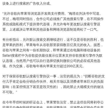
设备上进行搜索的广告收入分成。
“允许谷歌向苹果等浏览器开发商支付费用。”梅塔在判决书中写道。
不过，梅塔同时指出，合作公司必须推广其他搜索引擎，在不同操作
系统或隐私模式下提供替代选项，并允许每年更改默认搜索引擎设
置。上述裁决让苹果和其他设备和网络浏览器制造商松了一口气。
有分析指出，允许默认搜索交易继续进行，这不仅是谷歌的胜利，也
是苹果的胜利，苹果每年从谷歌那里获得数百亿美元的收入。据悉，
谷歌与苹果之间有一份长期协议，即苹果通过在电脑和移动设备的
Safari搜索栏中为谷歌提供最佳展示位置来支持谷歌搜索引擎作为默
认选项，当然用户也可以自行选择切换到微软公司的必应或其他选
项。作为交换，谷歌每年将向苹果支付超过200亿美元。
对于保留谷歌默认搜索引擎协议一事，法官的观点为：“切断谷歌的支
付几乎肯定会给分销合作伙伴、相关市场以及消费者带来巨大的负面
影响（在某些情况下甚至是毁灭性的），因此禁止大规模支付的做法
不可取。”
在今年早些时候的听证会上，苹果警告法官，禁止这些合同将剥夺公
司用于自身创新研究的资金。谷歌还警告说，这项禁令可能会产生意